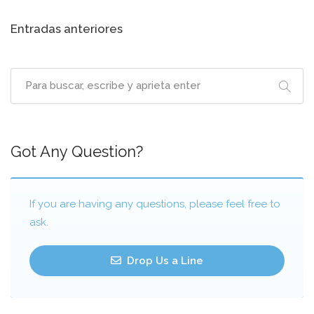
Navegación
Entradas anteriores
de
entradas
Got Any Question?
If you are having any questions, please feel free to
ask.
Drop Us a Line