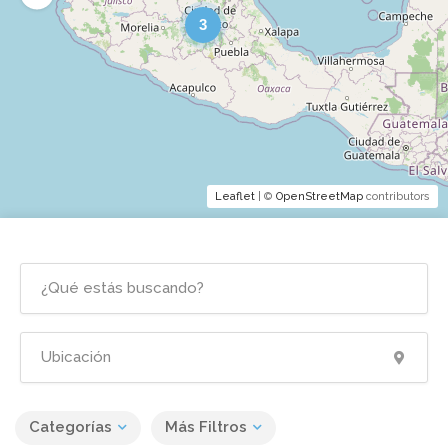
3
Leaflet
| ©
OpenStreetMap
contributors
Categorías
Más Filtros