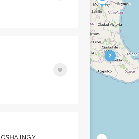
2
IOSHA ING.Y