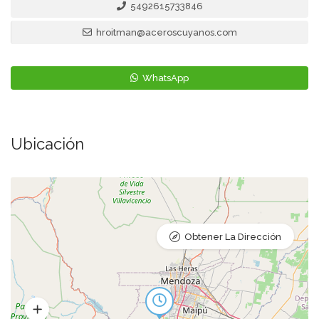
5492615733846
hroitman@aceroscuyanos.com
WhatsApp
Ubicación
Obtener La Dirección