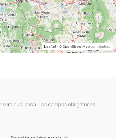
Leaflet
| ©
OpenStreetMap
contributors
o será publicada.
Los campos obligatorios