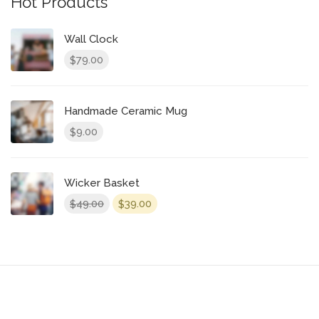
Hot Products
Wall Clock
79.00
$
Handmade Ceramic Mug
9.00
$
Wicker Basket
El
El
49.00
39.00
$
$
precio
precio
original
actual
era:
es:
$49.00.
$39.00.