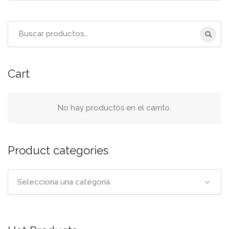
Título
de
la
pancarta
Cart
de
búsqueda
No hay productos en el carrito.
Product categories
Selecciona una categoría