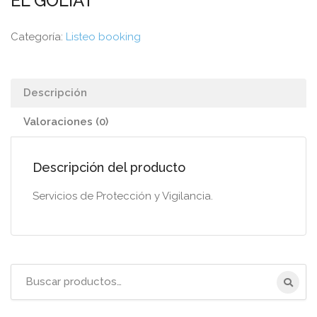
EL GOLIAT
Categoría:
Listeo booking
Descripción
Valoraciones (0)
Descripción del producto
Servicios de Protección y Vigilancia.
Título
de
la