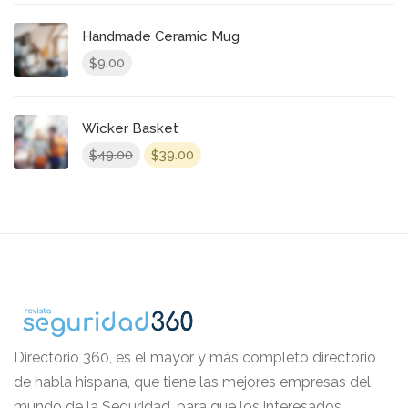
Handmade Ceramic Mug
9.00
$
Wicker Basket
El
El
49.00
39.00
$
$
precio
precio
original
actual
era:
es:
$49.00.
$39.00.
Directorio 360, es el mayor y más completo directorio
de habla hispana, que tiene las mejores empresas del
mundo de la Seguridad, para que los interesados