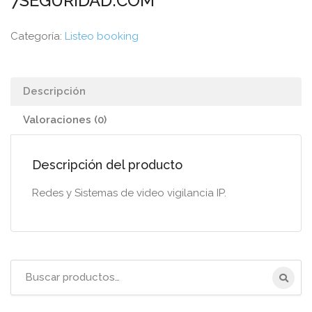
7SEGURIDAD.COM
Categoría:
Listeo booking
Descripción
Valoraciones (0)
Descripción del producto
Redes y Sistemas de video vigilancia IP.
Título
de
la