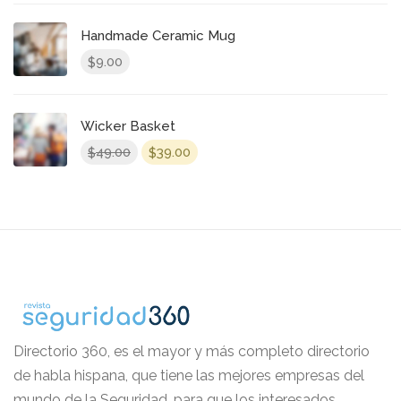
Handmade Ceramic Mug
9.00
$
Wicker Basket
El
El
49.00
39.00
$
$
precio
precio
original
actual
era:
es:
$49.00.
$39.00.
Directorio 360, es el mayor y más completo directorio
de habla hispana, que tiene las mejores empresas del
mundo de la Seguridad, para que los interesados