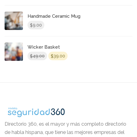
Handmade Ceramic Mug
9.00
$
Wicker Basket
El
El
49.00
39.00
$
$
precio
precio
original
actual
era:
es:
$49.00.
$39.00.
Directorio 360, es el mayor y más completo directorio
de habla hispana, que tiene las mejores empresas del