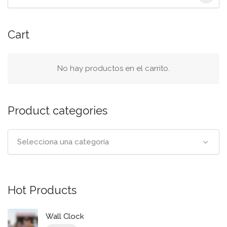
de
la
pancarta
Cart
de
búsqueda
No hay productos en el carrito.
Product categories
Selecciona una categoría
Hot Products
Wall Clock