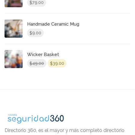
79.00
$
Handmade Ceramic Mug
9.00
$
Wicker Basket
El
El
49.00
39.00
$
$
precio
precio
original
actual
era:
es:
$49.00.
$39.00.
Directorio 360, es el mayor y más completo directorio