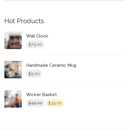
Hot Products
Wall Clock
79.00
$
Handmade Ceramic Mug
9.00
$
Wicker Basket
El
El
49.00
39.00
$
$
precio
precio
original
actual
era:
es:
$49.00.
$39.00.