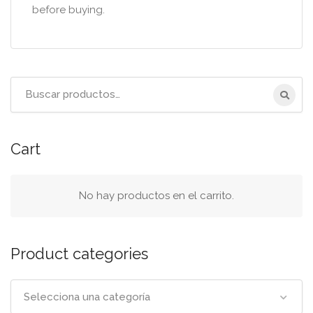
before buying.
Título
de
la
pancarta
Cart
de
búsqueda
No hay productos en el carrito.
Product categories
Selecciona una categoría