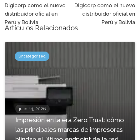
Digicorp como el nuevo
Digicorp como el nuevo
navegación
distribuidor oficial en
distribuidor oficial en
Perú y Bolivia
Perú y Bolivia
Artículos Relacionados
Uncategorized
julio 14, 2026
Impresión en la era Zero Trust: cómo
las principales marcas de impresoras
blindan el último endpoint de la red