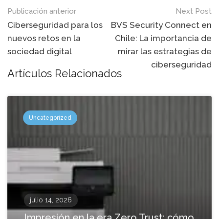
Mensaje
Publicación anterior
Next Post
de
Ciberseguridad para los
BVS Security Connect en
nuevos retos en la
Chile: La importancia de
navegación
sociedad digital
mirar las estrategias de
ciberseguridad
Artículos Relacionados
Uncategorized
julio 14, 2026
Impresión en la era Zero Trust: cómo