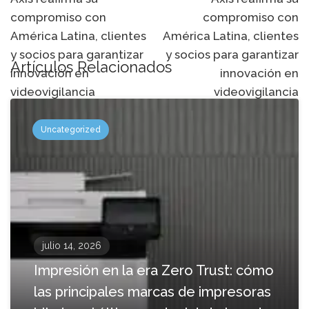
de
compromiso con
compromiso con
navegación
América Latina, clientes
América Latina, clientes
y socios para garantizar
y socios para garantizar
Artículos Relacionados
innovación en
innovación en
videovigilancia
videovigilancia
Uncategorized
julio 14, 2026
Impresión en la era Zero Trust: cómo
las principales marcas de impresoras