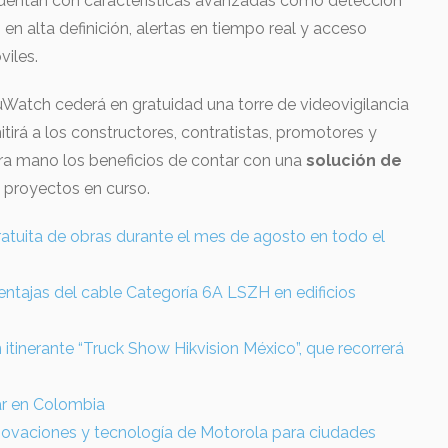
y cuentan con características avanzadas como detección
n alta definición, alertas en tiempo real y acceso
viles.
uWatch cederá en gratuidad una torre de videovigilancia
irá a los constructores, contratistas, promotores y
era mano los beneficios de contar con una
solución de
s proyectos en curso.
atuita de obras durante el mes de agosto en todo el
entajas del cable Categoría 6A LSZH en edificios
ón itinerante “Truck Show Hikvision México”, que recorrerá
ar en Colombia
nnovaciones y tecnología de Motorola para ciudades