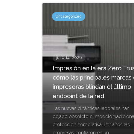
Uncategorized
julio 14, 2026
Impresión en la era Zero Trus
cómo las principales marcas
impresoras blindan el último
endpoint de la red
Las nuevas dinámicas laborales han
dejado obsoleto el modelo tradiciona
protección corporativa. Por años las
empresas confiaron en un