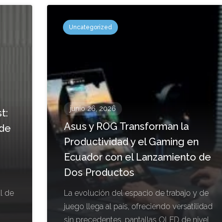
Uncategorized
junio 26, 2026
t:
Asus y ROG Transforman la
 de
Productividad y el Gaming en
Ecuador con el Lanzamiento de
Dos Productos
l de
La evolución del espacio de trabajo y de
juego llega al país, ofreciendo versatilidad
sin precedentes, pantallas OLED de nivel