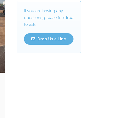
If you are having any
questions, please feel free
to ask.
Drop Us a Line