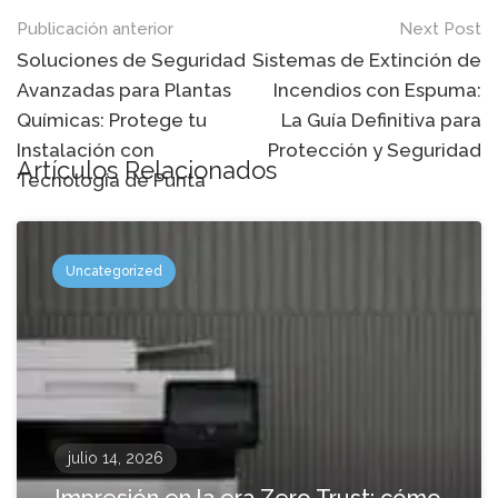
Mensaje
Publicación anterior
Next Post
de
Soluciones de Seguridad
Sistemas de Extinción de
Avanzadas para Plantas
Incendios con Espuma:
navegación
Químicas: Protege tu
La Guía Definitiva para
Instalación con
Protección y Seguridad
Artículos Relacionados
Tecnología de Punta
Uncategorized
julio 14, 2026
Impresión en la era Zero Trust: cómo