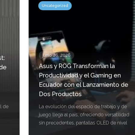
Uncategorized
junio 26, 2026
t:
Asus y ROG Transforman la
 de
Productividad y el Gaming en
Ecuador con el Lanzamiento de
Dos Productos
l de
La evolución del espacio de trabajo y de
juego llega al país, ofreciendo versatilidad
sin precedentes, pantallas OLED de nivel