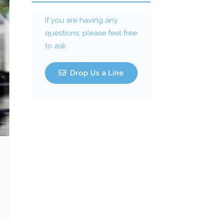
If you are having any
questions, please feel free
to ask.
Drop Us a Line