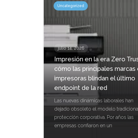
Uncategorized
julio 14, 2026
Impresión en la era Zero Trus
cómo las principales marcas
impresoras blindan el último
endpoint de la red
Las nuevas dinámicas laborales han
dejado obsoleto el modelo tradiciona
protección corporativa. Por años las
empresas confiaron en un