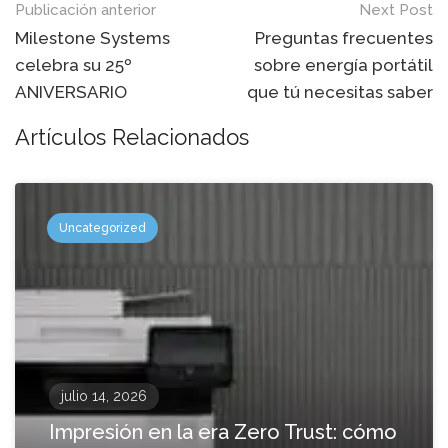
Mensaje
Publicación anterior
Next Post
de
Milestone Systems
Preguntas frecuentes
celebra su 25º
sobre energía portátil
navegación
ANIVERSARIO
que tú necesitas saber
Artículos Relacionados
Uncategorized
julio 14, 2026
Impresión en la era Zero Trust: cómo