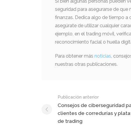
Si bien algunas personas pueden ve
seguridad para asegurarse de que n
finanzas. Dedica algo de tiempo a 
asegúrate de utilizar cualquier cara
ejemplo, en el trading móvil, verifi
reconocimiento facial o huella digi
Para obtener más
noticias
, consejo
nuestras otras publicaciones.
Mensaje
Publicación anterior
de
Consejos de ciberseguridad p
clientes de corredurías y plat
navegación
de trading