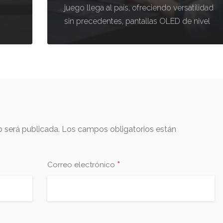
juego llega al país, ofreciendo versatilidad
sin precedentes, pantallas OLED de nivel
o será publicada.
Los campos obligatorios están
*
Correo electrónico