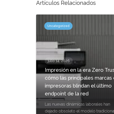
Artículos Relacionados
Uncategorized
julio 14, 2026
Impresión en la era Zero Trus
cómo las principales marcas
impresoras blindan el último
endpoint de la red
Las nuevas dinámicas laborales han
dejado obsoleto el modelo tradiciona