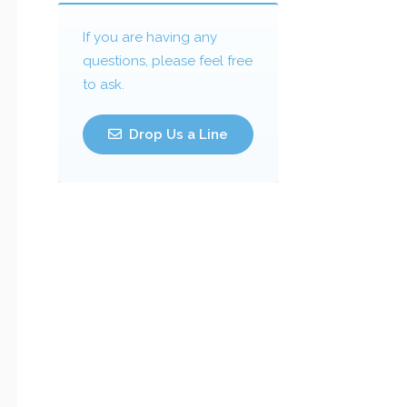
If you are having any
questions, please feel free
to ask.
Drop Us a Line