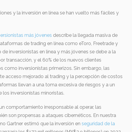
ciones y la inversión en línea se han vuelto más fáciles y
versionistas más jóvenes
describe la llegada masiva de
ataformas de trading en línea como eToro, Freetrade y
de inversionistas en línea y más jóvenes se debe a la
or transacción, y el 60% de los nuevos clientes
os como inversionistas primerizos. Sin embargo, las
te acceso mejorado al trading y la percepción de costos
aformas llevan a una toma excesiva de riesgos y a un
los inversionistas minoristas.
 un comportamiento irresponsable al operar, las
mbién son propensas a ataques cibernéticos. En nuestra
ómo Gartner estimó que la inversión en
seguridad de la
canzaría los $172 mil millones (MX$2.9 billones) en 2022.