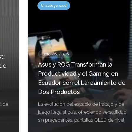
Uncategorized
junio 26, 2026
t:
Asus y ROG Transforman la
 de
Productividad y el Gaming en
Ecuador con el Lanzamiento de
Dos Productos
l de
La evolución del espacio de trabajo y de
juego llega al país, ofreciendo versatilidad
sin precedentes, pantallas OLED de nivel