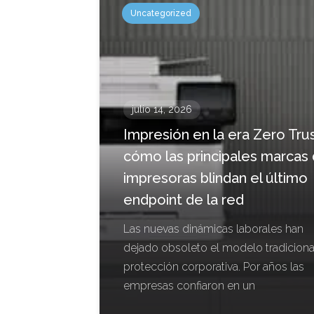
Uncategorized
julio 14, 2026
Impresión en la era Zero Trus
cómo las principales marcas
impresoras blindan el último
endpoint de la red
Las nuevas dinámicas laborales han
dejado obsoleto el modelo tradiciona
protección corporativa. Por años las
empresas confiaron en un