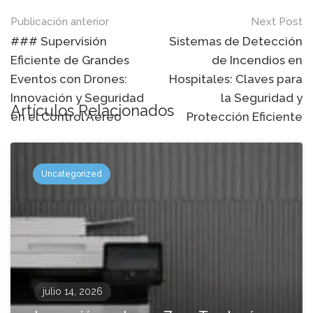
Mensaje
Publicación anterior
Next Post
de
### Supervisión
Sistemas de Detección
Eficiente de Grandes
de Incendios en
navegación
Eventos con Drones:
Hospitales: Claves para
Innovación y Seguridad
la Seguridad y
Artículos Relacionados
en el Control Aéreo
Protección Eficiente
Uncategorized
julio 14, 2026