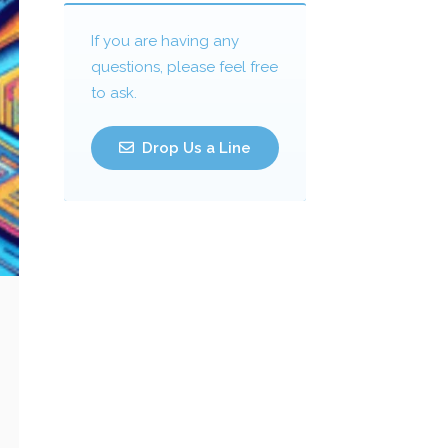
If you are having any
questions, please feel free
to ask.
Drop Us a Line