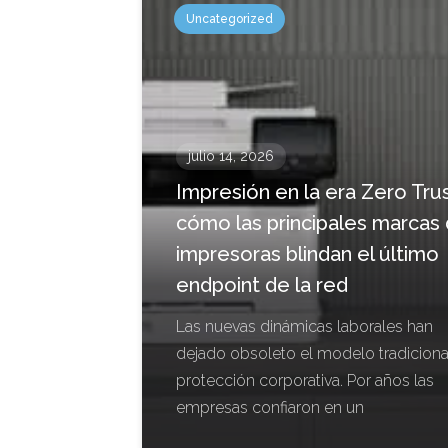
Uncategorized
julio 14, 2026
Impresión en la era Zero Trus
cómo las principales marcas
impresoras blindan el último
endpoint de la red
Las nuevas dinámicas laborales han
dejado obsoleto el modelo tradiciona
protección corporativa. Por años las
empresas confiaron en un