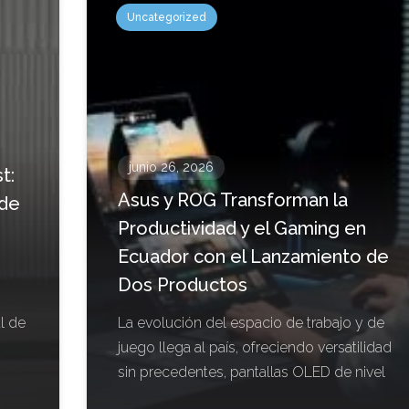
Uncategorized
junio 26, 2026
t:
Asus y ROG Transforman la
 de
Productividad y el Gaming en
Ecuador con el Lanzamiento de
Dos Productos
l de
La evolución del espacio de trabajo y de
juego llega al país, ofreciendo versatilidad
sin precedentes, pantallas OLED de nivel