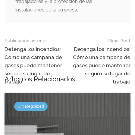
trabajadores y la protección de las
instalaciones de la empresa.
Mensaje
Publicación anterior
Next Post
de
Detenga los incendios:
Detenga los incendios:
Cómo una campana de
Cómo una campana de
navegación
gases puede mantener
gases puede mantener
seguro su lugar de
seguro su lugar de
Artículos Relacionados
trabajo
trabajo
Uncategorized