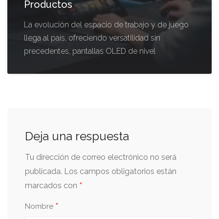
Productos
La evolución del espacio de trabajo y de juego
llega al país, ofreciendo versatilidad sin
precedentes, pantallas OLED de nivel
Deja una respuesta
Tu dirección de correo electrónico no será
publicada.
Los campos obligatorios están
*
marcados con
*
Nombre