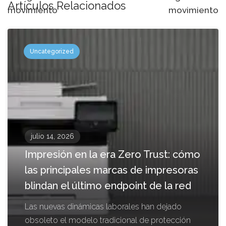
Artículos Relacionados
movimiento
movimiento
Uncategorized
julio 14, 2026
Impresión en la era Zero Trust: cómo
las principales marcas de impresoras
blindan el último endpoint de la red
Las nuevas dinámicas laborales han dejado
obsoleto el modelo tradicional de protección