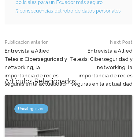
policiales para un Ecuador más seguro
5 consecuencias del robo de datos personales
Mensaje
Publicación anterior
Next Post
de
Entrevista a Allied
Entrevista a Allied
Telesis: Ciberseguridad y
Telesis: Ciberseguridad y
navegación
networking, la
networking, la
importancia de redes
importancia de redes
Artículos Relacionados
seguras en la actualidad
seguras en la actualidad
Uncategorized