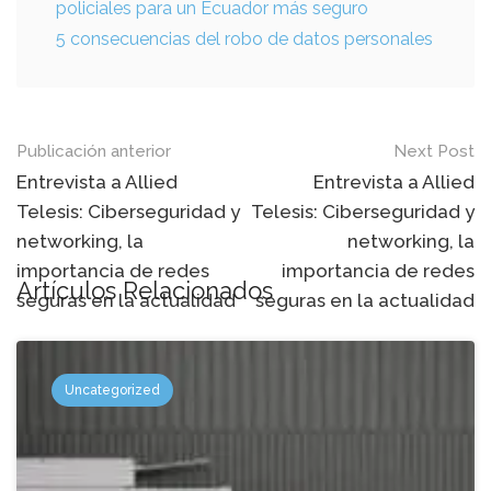
policiales para un Ecuador más seguro
5 consecuencias del robo de datos personales
Mensaje
Publicación anterior
Next Post
de
Entrevista a Allied
Entrevista a Allied
Telesis: Ciberseguridad y
Telesis: Ciberseguridad y
navegación
networking, la
networking, la
importancia de redes
importancia de redes
Artículos Relacionados
seguras en la actualidad
seguras en la actualidad
Uncategorized