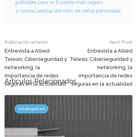
policiales para un Ecuador más seguro
5 consecuencias del robo de datos personales
Mensaje
Publicación anterior
Next Post
de
Entrevista a Allied
Entrevista a Allied
Telesis: Ciberseguridad y
Telesis: Ciberseguridad y
navegación
networking, la
networking, la
importancia de redes
importancia de redes
Artículos Relacionados
seguras en la actualidad
seguras en la actualidad
Uncategorized