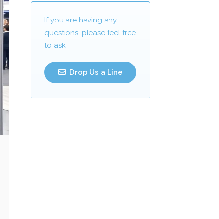
If you are having any
questions, please feel free
to ask.
Drop Us a Line