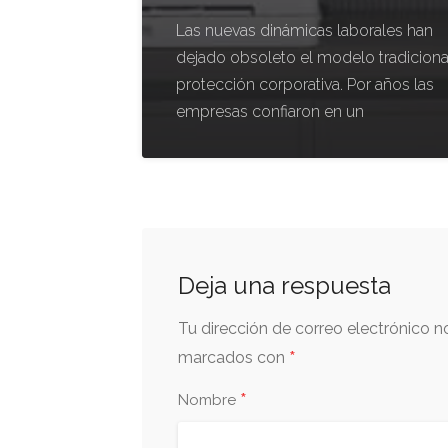
Las nuevas dinámicas laborales han
dejado obsoleto el modelo tradiciona
protección corporativa. Por años las
empresas confiaron en un
Deja una respuesta
Tu dirección de correo electrónico n
*
marcados con
*
Nombre