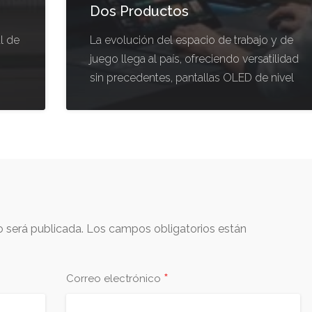
Dos Productos
l de
La evolución del espacio de trabajo y de
juego llega al país, ofreciendo versatilidad
sin precedentes, pantallas OLED de nivel
o será publicada.
Los campos obligatorios están
*
Correo electrónico