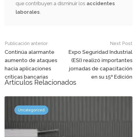
que contribuyen a disminuir los
accidentes
laborales
.
Mensaje
Publicación anterior
Next Post
de
Continúa alarmante
Expo Seguridad Industrial
aumento de ataques
(ESI) realizó importantes
navegación
hacia aplicaciones
jornadas de capacitación
críticas bancarias
en su 15ª Edición
Artículos Relacionados
Uncategorized