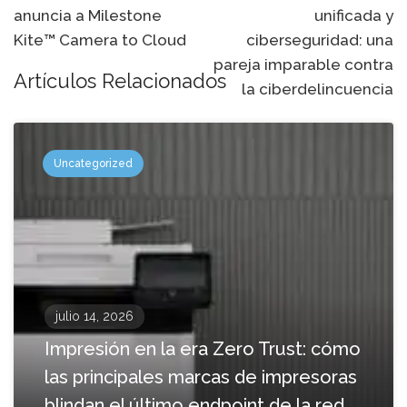
anuncia a Milestone
unificada y
navegación
Kite™ Camera to Cloud
ciberseguridad: una
pareja imparable contra
Artículos Relacionados
la ciberdelincuencia
Uncategorized
julio 14, 2026
Impresión en la era Zero Trust: cómo
las principales marcas de impresoras
blindan el último endpoint de la red