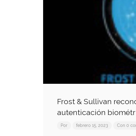
Frost & Sullivan recon
autenticación biométr
Por
febrero 15, 2023
Con 0 co