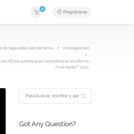
0
Registrarse
as de Seguridad Latinoamérica
Uncategorized
o de HID en autenticación biométrica en el informe
Frost Radar™ 2022
Got Any Question?