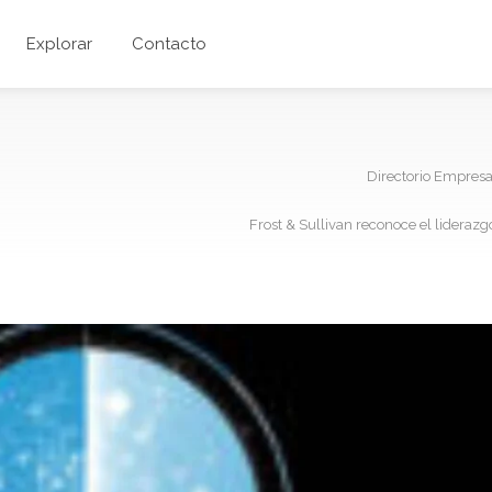
Explorar
Contacto
Directorio Empres
Frost & Sullivan reconoce el liderazg