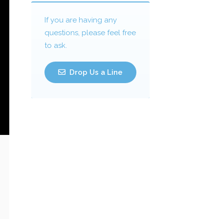
If you are having any
questions, please feel free
to ask.
Drop Us a Line