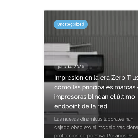
Uncategorized
julio 14, 2026
Impresión en la era Zero Trus
cómo las principales marcas
impresoras blindan el último
endpoint de la red
Las nuevas dinámicas laborales han
dejado obsoleto el modelo tradiciona
protección corporativa. Por años las