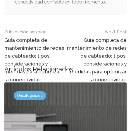
conectividad confiable en todo momento.
Mensaje
Publicación anterior
Next Post
de
Guía completa de
Guía completa de
mantenimiento de redes
mantenimiento de redes
navegación
de cableado: tipos,
de cableado: tipos,
consideraciones y
consideraciones y
Artículos Relacionados
medidas para optimizar
medidas para optimizar
la conectividad
la conectividad
Uncategorized