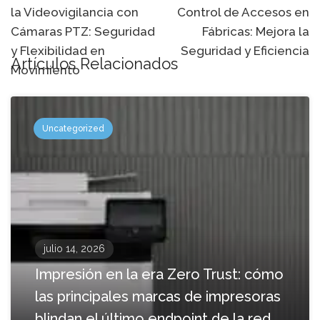
la Videovigilancia con
Control de Accesos en
navegación
Cámaras PTZ: Seguridad
Fábricas: Mejora la
y Flexibilidad en
Seguridad y Eficiencia
Artículos Relacionados
Movimiento
Uncategorized
julio 14, 2026
Impresión en la era Zero Trust: cómo
las principales marcas de impresoras
blindan el último endpoint de la red