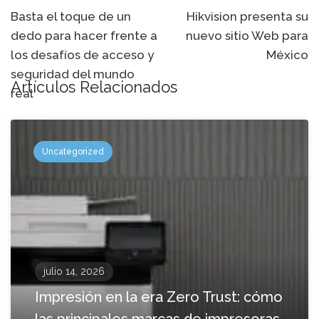
de
Basta el toque de un
Hikvision presenta su
dedo para hacer frente a
nuevo sitio Web para
navegación
los desafíos de acceso y
México
seguridad del mundo
Artículos Relacionados
real
Uncategorized
julio 14, 2026
Impresión en la era Zero Trust: cómo
las principales marcas de impresoras