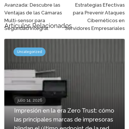
Avanzada: Descubre las
Estrategias Efectivas
navegación
Ventajas de las Cámaras
para Prevenir Ataques
Multi-sensor para
Cibernéticos en
Artículos Relacionados
Seguridad Integral
Servidores Empresariales
Uncategorized
julio 14, 2026
Impresión en la era Zero Trust: cómo
las principales marcas de impresoras
blindan el último endpoint de la red