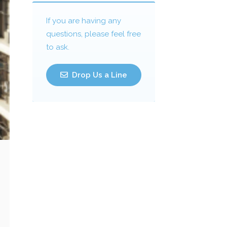
If you are having any
questions, please feel free
to ask.
Drop Us a Line