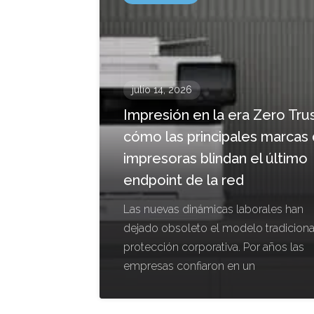
julio 14, 2026
Impresión en la era Zero Trus
cómo las principales marcas
impresoras blindan el último
endpoint de la red
Las nuevas dinámicas laborales han
dejado obsoleto el modelo tradiciona
protección corporativa. Por años las
empresas confiaron en un