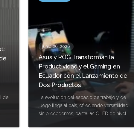
junio 26, 2026
t:
Asus y ROG Transforman la
 de
Productividad y el Gaming en
Ecuador con el Lanzamiento de
Dos Productos
l de
La evolución del espacio de trabajo y de
juego llega al país, ofreciendo versatilidad
sin precedentes, pantallas OLED de nivel