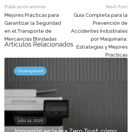
Mensaje
Publicación anterior
Next Post
de
Mejores Prácticas para
Guía Completa para la
Garantizar la Seguridad
Prevención de
navegación
en el Transporte de
Accidentes Industriales
Mercancías Blindadas
por Maquinaria:
Artículos Relacionados
Estrategias y Mejores
Prácticas
Uncategorized
julio 14, 2026
Impresión en la era Zero Trust: cómo