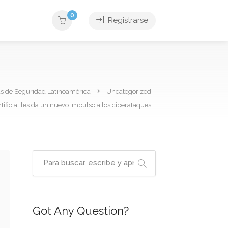
0
Registrarse
as de Seguridad Latinoamérica
Uncategorized
rtificial les da un nuevo impulso a los ciberataques
Got Any Question?