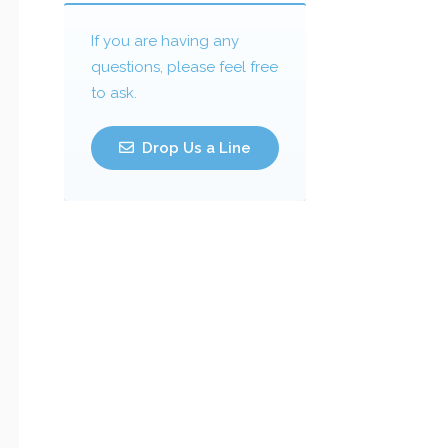
If you are having any
questions, please feel free
to ask.
Drop Us a Line