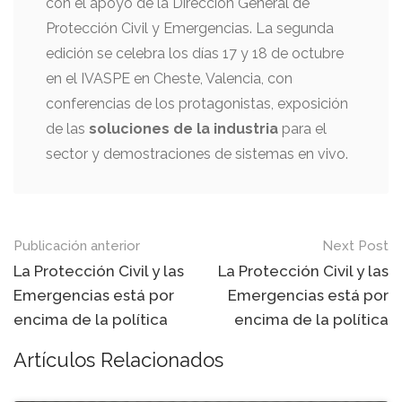
con el apoyo de la Dirección General de
Protección Civil y Emergencias. La segunda
edición se celebra los días 17 y 18 de octubre
en el IVASPE en Cheste, Valencia, con
conferencias de los protagonistas, exposición
de las
soluciones de la industria
para el
sector y demostraciones de sistemas en vivo.
Mensaje
Publicación anterior
Next Post
de
La Protección Civil y las
La Protección Civil y las
Emergencias está por
Emergencias está por
navegación
encima de la política
encima de la política
Artículos Relacionados