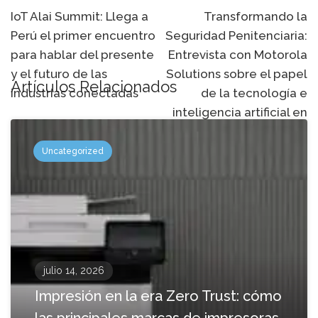
de
IoT Alai Summit: Llega a
Transformando la
Perú el primer encuentro
Seguridad Penitenciaria:
navegación
para hablar del presente
Entrevista con Motorola
y el futuro de las
Solutions sobre el papel
Artículos Relacionados
industrias conectadas
de la tecnología e
inteligencia artificial en
las prisiones del futuro
Uncategorized
julio 14, 2026
Impresión en la era Zero Trust: cómo