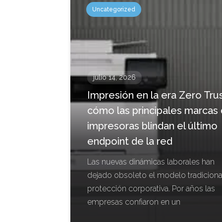
Uncategorized
julio 14, 2026
Impresión en la era Zero Trus
cómo las principales marcas
impresoras blindan el último
endpoint de la red
Las nuevas dinámicas laborales han
dejado obsoleto el modelo tradiciona
protección corporativa. Por años las
empresas confiaron en un