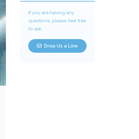
If you are having any
questions, please feel free
to ask.
Drop Us a Line