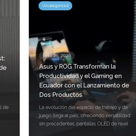
Uncategorized
junio 26, 2026
t:
Asus y ROG Transforman la
 de
Productividad y el Gaming en
Ecuador con el Lanzamiento de
Dos Productos
l de
La evolución del espacio de trabajo y de
juego llega al país, ofreciendo versatilidad
sin precedentes, pantallas OLED de nivel