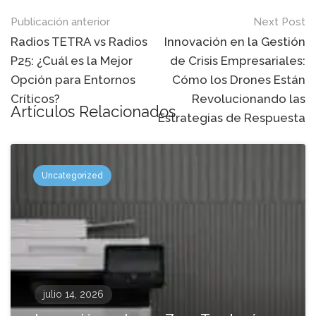
Mensaje
Publicación anterior
Next Post
de
Radios TETRA vs Radios
Innovación en la Gestión
P25: ¿Cuál es la Mejor
de Crisis Empresariales:
navegación
Opción para Entornos
Cómo los Drones Están
Críticos?
Revolucionando las
Artículos Relacionados
Estrategias de Respuesta
Uncategorized
julio 14, 2026