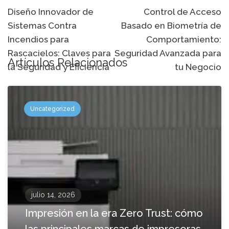
de
Diseño Innovador de
Control de Acceso
Sistemas Contra
Basado en Biometría de
navegación
Incendios para
Comportamiento:
Rascacielos: Claves para
Seguridad Avanzada para
Artículos Relacionados
la Seguridad y Eficiencia
tu Negocio
Uncategorized
julio 14, 2026
Impresión en la era Zero Trust: cómo
las principales marcas de impresoras