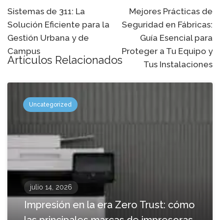
de
Sistemas de 311: La
Mejores Prácticas de
Solución Eficiente para la
Seguridad en Fábricas:
navegación
Gestión Urbana y de
Guía Esencial para
Campus
Proteger a Tu Equipo y
Artículos Relacionados
Tus Instalaciones
Uncategorized
julio 14, 2026
Impresión en la era Zero Trust: cómo
las principales marcas de impresoras