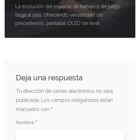
La evolución del espacio de trabajo y de juego
llega al país, ofreciendo versatilidad sin
precedentes, pantallas OLED de nivel
Deja una respuesta
Tu dirección de correo electrónico no será
publicada.
Los campos obligatorios están
*
marcados con
*
Nombre