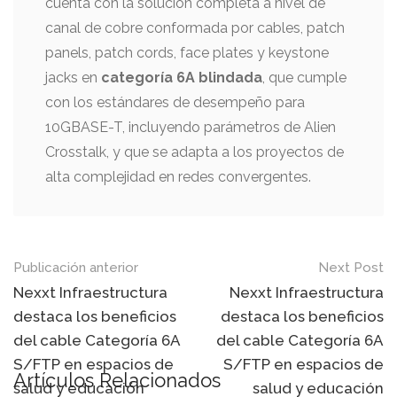
cuenta con la solución completa a nivel de
canal de cobre conformada por cables, patch
panels, patch cords, face plates y keystone
jacks en
categoría 6A blindada
, que cumple
con los estándares de desempeño para
10GBASE-T, incluyendo parámetros de Alien
Crosstalk, y que se adapta a los proyectos de
alta complejidad en redes convergentes.
Mensaje
Publicación anterior
Next Post
de
Nexxt Infraestructura
Nexxt Infraestructura
destaca los beneficios
destaca los beneficios
navegación
del cable Categoría 6A
del cable Categoría 6A
S/FTP en espacios de
S/FTP en espacios de
Artículos Relacionados
salud y educación
salud y educación