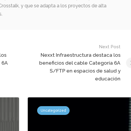
rosstalk, y que se adapta a los proyectos de alta
s.
Next Post
los
Nexxt Infraestructura destaca los
a 6A
beneficios del cable Categoría 6A
S/FTP en espacios de salud y
educación
Uncategorized