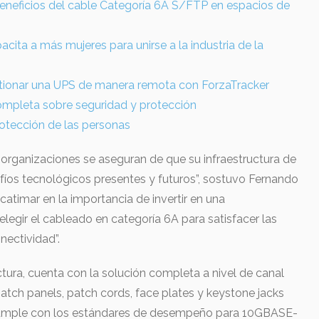
beneficios del cable Categoría 6A S/FTP en espacios de
acita a más mujeres para unirse a la industria de la
estionar una UPS de manera remota con ForzaTracker
completa sobre seguridad y protección
rotección de las personas
as organizaciones se aseguran de que su infraestructura de
safíos tecnológicos presentes y futuros”, sostuvo Fernando
atimar en la importancia de invertir en una
 elegir el cableado en categoría 6A para satisfacer las
ectividad”.
uctura, cuenta con la solución completa a nivel de canal
tch panels, patch cords, face plates y keystone jacks
cumple con los estándares de desempeño para 10GBASE-