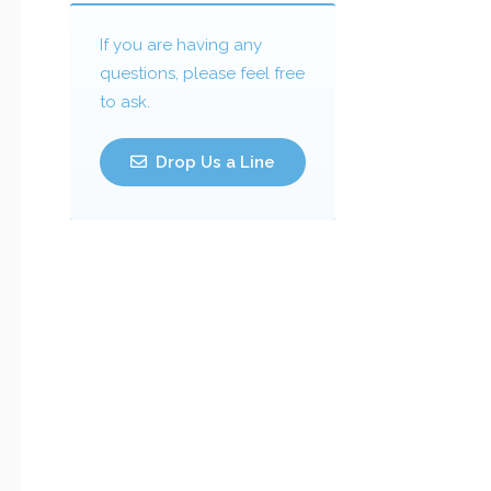
If you are having any
questions, please feel free
to ask.
Drop Us a Line