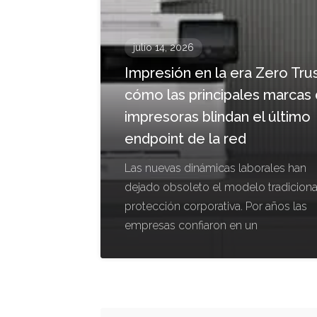
julio 14, 2026
Impresión en la era Zero Trus
cómo las principales marcas
impresoras blindan el último
endpoint de la red
Las nuevas dinámicas laborales han
dejado obsoleto el modelo tradiciona
protección corporativa. Por años las
empresas confiaron en un