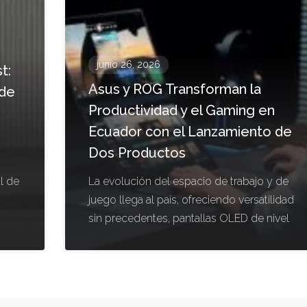
junio 26, 2026
t:
Asus y ROG Transforman la
 de
Productividad y el Gaming en
Ecuador con el Lanzamiento de
Dos Productos
l de
La evolución del espacio de trabajo y de
juego llega al país, ofreciendo versatilidad
sin precedentes, pantallas OLED de nivel