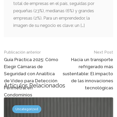
total de empresas en el país, seguidas por
pequeñas (23%), medianas (6%) y grandes
empresas (2%). Para un emprendedor, la
imagen de su negocio es clave: un […]
Mensaje
Publicación anterior
Next Post
de
Guía Práctica 2025: Cómo
Hacia un transporte
Elegir Cámaras de
refrigerado más
navegación
Seguridad con Analítica
sustentable: El impacto
de Video para Detección
de las innovaciones
Artículos Relacionados
Perimetral en
tecnológicas
Condominios
Uncategorized