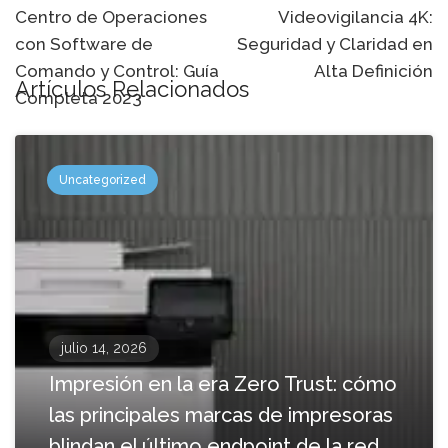
Centro de Operaciones
Videovigilancia 4K:
navegación
con Software de
Seguridad y Claridad en
Comando y Control: Guía
Alta Definición
Artículos Relacionados
Completa 2023
Uncategorized
julio 14, 2026
Impresión en la era Zero Trust: cómo
las principales marcas de impresoras
blindan el último endpoint de la red