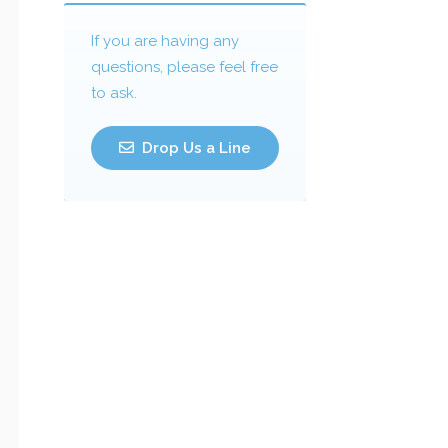
If you are having any
questions, please feel free
to ask.
Drop Us a Line