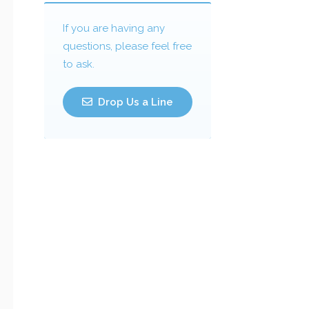
If you are having any
questions, please feel free
to ask.
Drop Us a Line